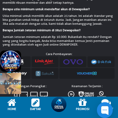
memiliki ribuan member dan aktif setiap harinya.
Berapa usia minimum untuk mendaftar akun di Dewapoker?
Usia minimal untuk memiliki akun adalah 21 tahun. Ini adalah standar yang
kita gunakan untuk hidup di seluruh dunia. Jadi, jangan mainkan aturan ini.
Jika ada masalah dengan usia, kami tidak akan bertanggung jawab.
Berapa jumlah setoran minimum di situs Dewapoker?
Jumlah setoran minimum adalah Rp 10.000. Bukankah itu rendah? Dengan
uang yang begitu banyak, Anda bisa memainkan semua jenis permainan
yang disediakan oleh agen judi online DEWAPOKER.
Cara Pembayaran:
Dukungan Perangkat :
Keamanan Terjamin :
© Copyright 2026 d3w4pokernew2.com - All right reserved | 18+
HOME
DAFTAR
PROMOSI
LIVE CHAT