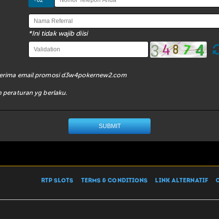
*Ini tidak wajib diisi
nerima email promosi d3w4pokernew2.com
 peraturan yg berlaku.
SUBMIT
RTP SLOTS
TERMS & CONDITIONS
LINK ALTERNATIF