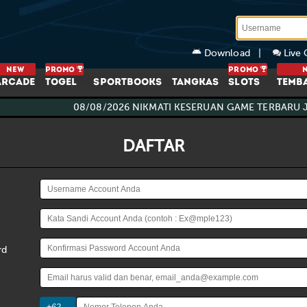
Download |
Live
NEW
PROMO
PROMO
ARCADE
TOGEL
SPORTBOOKS
TANGKAS
SLOTS
TEMB
08/08/2026
NIKMATI KESERUAN GAME TERBARU JOKER
DAFTAR
rd