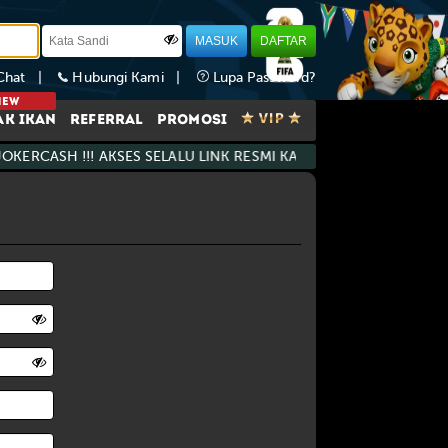
MASUK
 Chat |
Hubungi Kami |
Lupa Password?
NEW
AK IKAN
REFERRAL
PROMOSI
CASH !!! AKSES SELALU LINK RESMI KAMI dewapokerbagus.com 